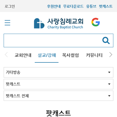
로그인
후원안내
무료다운로드
유튜브
팟캐스트
교회안내
설교/강해
목사컬럼
커뮤니티
기관
주일설교
성경강해
시리즈설교
기타방송
기타방송 전체
정수영 교회사
간증
성경낭독
시사
스피치
특별강사
팟캐스트
형제설교
특별방송
김용삼 근현대사
함재봉 근현대사
팟캐스트 전체
존 파이퍼
팟캐스트