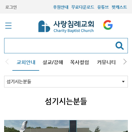
로그인
후원안내
무료다운로드
유튜브
팟캐스트
교회안내
설교/강해
목사컬럼
커뮤니티
기관
교회비전
목회철학
우리의믿음
예배와모임
교회연혁
섬기시는분들
방문선물
찾아오시는길
섬기시는분들