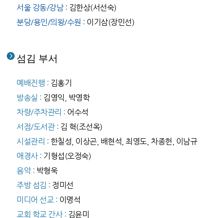
서울 강동/강남 :
김한상
(서선숙)
분당/용인/의왕/수원 :
이기삼(장민선)
섬김 부서
예배진행 :
김홍기
방송실 :
김영익, 박영학
차량/주차관리 :
어수석
서점/도서관 :
김 혁(조선옥)
시설관리 :
한칠성, 이상곤, 배현석, 최영도,
차종헌,
이남규
애경사 :
기형섭(오정숙)
음악 :
박형욱
주방 섬김 :
정미선
미디어 선교 :
이명석
교회 학교 간사 :
김윤미