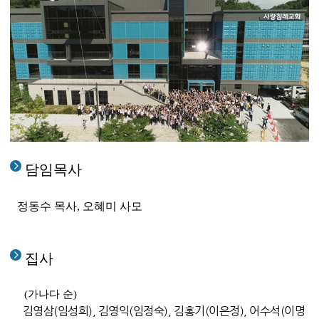
담임목사
정동수 목사, 오혜미 사모
집사
(가나다 순)
김영삼(임성희), 김영익(임정숙), 김홍기(이은정), 어수석(이명