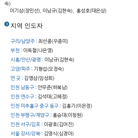
숙)
이기삼(장민선), 이남규(김현숙), 홍성호(태은상)
지역 인도자
구리/남양주 :
최선종(우종미)
부천 :
이옥철(나은영)
시흥/안산/광명 :
이남규(김현숙)
고양/파주 :
기형섭
(오정숙)
먼 곳 :
김영삼(임성희)
인천 남동구 :
안무준
(하복남)
인천 연수구 :
김석태(고혜정)
인천 미추홀구 중구 동구 :
김홍기
(이은정)
인천 부평구/계양구
: 홍승대(이청원)
인천 서구/김포
: 이광호(김어진)
서울 강서/강북
:
김영식(심경아)