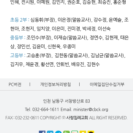
인혜, 전시원, 이예원, 김민지, 권순호, 김승현, 최승진, 홍순형
초등 2부 :
심동휘(부장), 이은정(말씀교사), 강수정, 윤예슬, 조
현아, 조현지, 임치양, 이은미, 진미경, 박세정, 이선숙
중등부 :
조민수
(부장), 이재승(말씀교사), 정연수, 김현재, 태은
상, 장민선, 김윤미, 신현욱, 우종미
고등부 :
고승훈(부장), 김한동(말씀교사), 김남균(말씀교사),
김지우, 채윤경, 황선연, 안휘빈, 배유진, 김현수
PC버전
개인정보처리방침
이메일집단수집거부
인천 남동구 서창방산로 83
Tel. 032-664-1611
Email. minister@cbck.org
FAX : 032-232-0611 COPYRIGHT ⓒ
사랑침례교회
ALL RIGHT RESERVED.