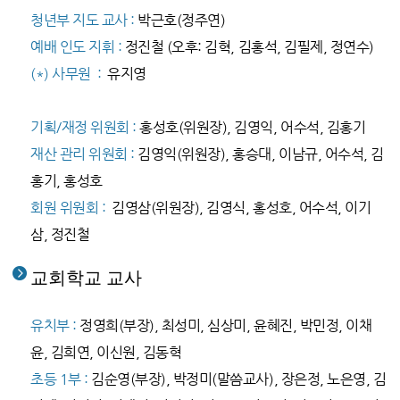
청년부 지도 교사 :
박근호(정주연)
예배 인도 지휘 :
정진철
(오후: 김혁, 김홍석, 김필제, 정연수)
(*) 사무원 :
유지영
기획/재정 위원회 :
홍성호(위원장), 김영익,
어수석, 김홍기
재산 관리 위원회 :
김영익(위원장), 홍승대,
이남규,
어수석, 김
홍기,
홍성호
회원 위원회 :
김영삼(위원장), 김영식, 홍성호, 어수석, 이기
삼, 정진철
교회학교 교사
유치부 :
정영희
(부장), 최성미, 심상미, 윤혜진, 박민정, 이채
윤, 김희연, 이신원, 김동혁
초등 1부 :
김순영(부장), 박정미(말씀교사), 장은정, 노은영, 김