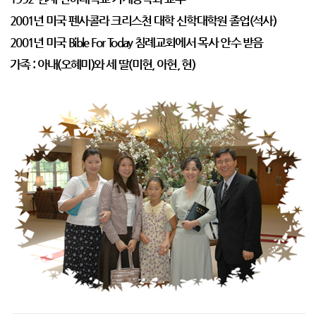
2001년 미국 펜사콜라 크리스천 대학 신학대학원 졸업(석사)
2001년 미국 Bible For Today 침례교회에서 목사 안수 받음
가족 : 아내(오혜미)와 세 딸(미현, 아현, 현)