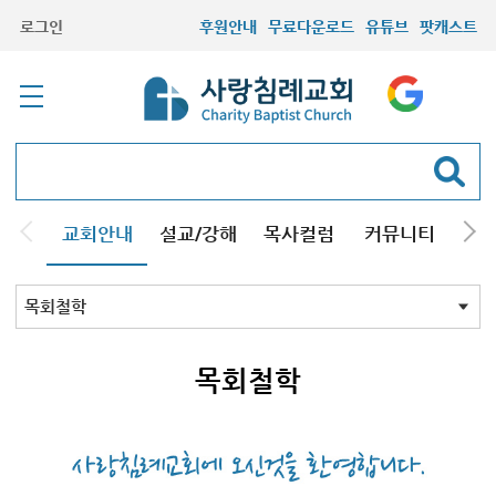
로그인
후원안내
무료다운로드
유튜브
팟캐스트
교회안내
설교/강해
목사컬럼
커뮤니티
기관
교회비전
목회철학
우리의믿음
예배와모임
교회연혁
섬기시는분들
방문선물
찾아오시는길
목회철학