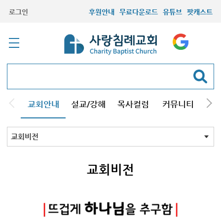
로그인
후원안내
무료다운로드
유튜브
팟캐스트
교회안내
설교/강해
목사컬럼
커뮤니티
기관
교회비전
목회철학
우리의믿음
예배와모임
교회연혁
섬기시는분들
방문선물
찾아오시는길
교회비전