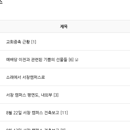
스
제목
교회증축 근황
[1]
예배당 이전과 관련된 기쁨의 선물들
[6]
[
파
소래에서 서창캠퍼스로
일
자
료
]
서창 캠퍼스 평면도, 내외부
[3]
8월 22일 서창 캠퍼스 건축보고
[11]