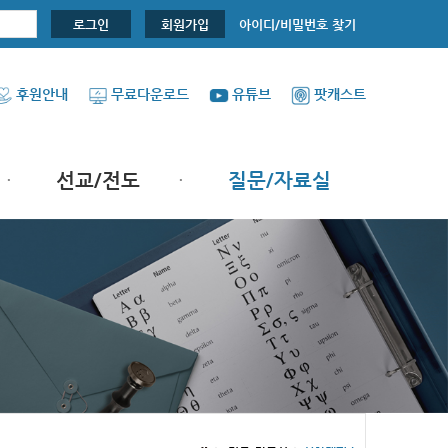
아이디/비밀번호 찾기
로그인
회원가입
후원안내
무료다운로드
유튜브
팟캐스트
선교/전도
질문/자료실