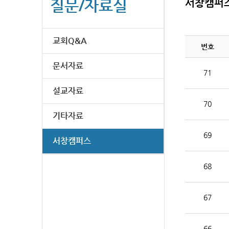
질문/자료실
서창캠퍼
교회Q&A
번호
문서자료
71
설교자료
70
기타자료
69
서창캠퍼스
68
67
66