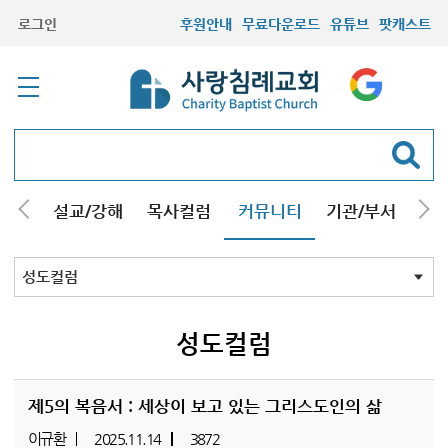
로그인
후원안내
무료다운로드
유튜브
팟캐스트
안내
설교/강해
목사컬럼
커뮤니티
기관/부서
선교
최근등록자료
자유게시판
교회소식
성도컬럼
새가족사진
새가족가이드
포토앨범
찬양쉼터
신앙도서
성경읽기퀴즈
기도부탁
성도컬럼
제5의 복음서 : 세상이 보고 있는 그리스도인의 삶
이규환
2025.11.14
3872