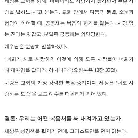
세상은 교회를 향해
“
너희끼리도 사랑하지 못하면서 무슨 사
랑을 말하느냐
”
고 묻는다
.
교회 안에서 다툼과 분열
,
소문과
험담이 이어질 때
,
공동체는 복음의 향기를 잃는다
.
사랑 없
는 진리는 차갑고
,
분열된 공동체는 외면당한다
.
예수님은 분명히 말씀하셨다
.
“
너희가 서로 사랑하면 이것에 의해 모든 사람들이 너희가
내 제자임을 알리라, 하시니라
” (
요한복음
13장 35절)
사랑은 교회의 가장 강력한 복음 증거이다
.
세상은
‘
서로 사
랑하는 모습
’
을 보고 예수를 떠올리게 되어 있다
.
결론
:
우리는 어떤 복음서를 써 내려가고 있는가
세상은 성경책을 펼치기 전에
,
그리스도인을 먼저 읽는다
.