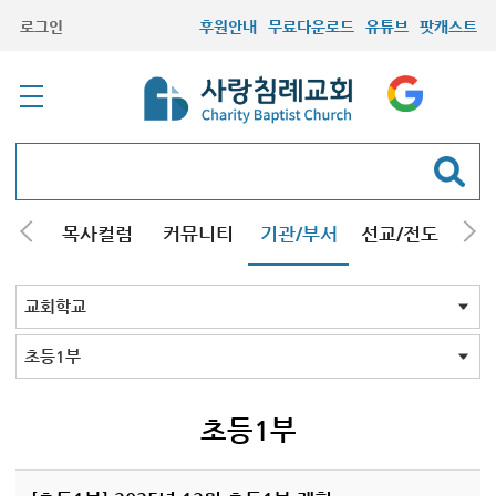
로그인
후원안내
무료다운로드
유튜브
팟캐스트
/강해
목사컬럼
커뮤니티
기관/부서
선교/전도
질문
교회학교
청년부
청장년부
형제모임
자매모임
기타모임
어르신모임
영재과학반
신학원
교회학교 전체
유치부
초등1부
초등2부
중등부
고등부
초등1부