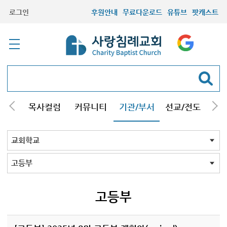
로그인
후원안내
무료다운로드
유튜브
팟캐스트
/강해
목사컬럼
커뮤니티
기관/부서
선교/전도
질문
교회학교
청년부
청장년부
형제모임
자매모임
기타모임
어르신모임
영재과학반
신학원
교회학교 전체
유치부
초등1부
초등2부
중등부
고등부
고등부