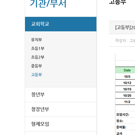
기관/부서
고등부
교회학교
[고등부]
2
유치부
작성자 : 고
초등1부
초등2부
중등부
고등부
청년부
청장년부
형제모임