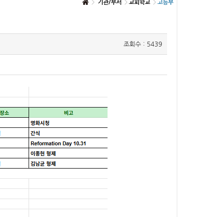
기관/부서
교회학교
고등부
조회수 : 5439