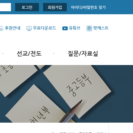
아이디/비밀번호 찾기
로그인
회원가입
후원안내
무료다운로드
유튜브
팟캐스트
선교/전도
질문/자료실