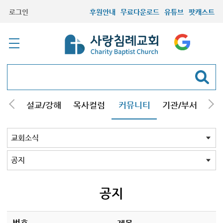
로그인
후원안내
무료다운로드
유튜브
팟캐스트
안내
설교/강해
목사컬럼
커뮤니티
기관/부서
선교
최근등록자료
자유게시판
교회소식
성도컬럼
새가족사진
새가족가이드
포토앨범
찬양쉼터
신앙도서
성경읽기퀴즈
기도부탁
교회소식 전체
공지
교인동정
공지
번호