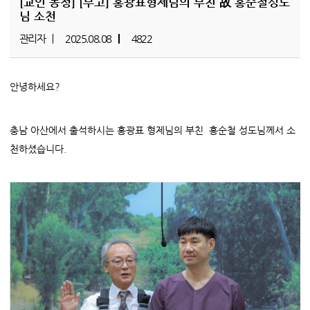
[교인 동정]
[부고] 홍광표형제님의 부친 故 홍순철성도
님 소천
관리자
2025.08.08
4822
안녕하세요?
충남 아산에서 출석하시는 홍광표 형제님의 부친 홍순철 성도님께서 소
천하셨습니다.