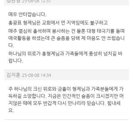
정관영
25-08-08 12:57
매우 안타깝습니다.
홍광표 형제님은 교회에서 먼 지역임에도 불구하고
매주 열심히 출석하며 봉사하는 건 물론 대형 태극기를 들며
애국활동을 하셨는데 큰 슬픔을 당해 제 마음도 안 쓰럽습니
다.
하나님의 위로가 홍형제님과 가족들에게 풍성히 넘치길 바
랍니다.
김지훈
25-08-08 14:34
주 하나님의 크신 위로와 긍휼이 형제님과 가족분들에게 가
득하길 소망합니다. 지금은 인간적인 슬픔이 크시겠지만 머
지않은 때에 모두 반갑게 다시 만나리라 믿습니다. 힘내세
요.