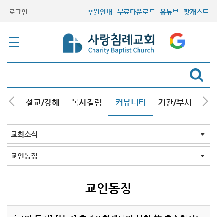
로그인
후원안내
무료다운로드
유튜브
팟캐스트
안내
설교/강해
목사컬럼
커뮤니티
기관/부서
선교
최근등록자료
자유게시판
교회소식
성도컬럼
새가족사진
새가족가이드
포토앨범
찬양쉼터
신앙도서
성경읽기퀴즈
기도부탁
교회소식 전체
공지
교인동정
교인동정