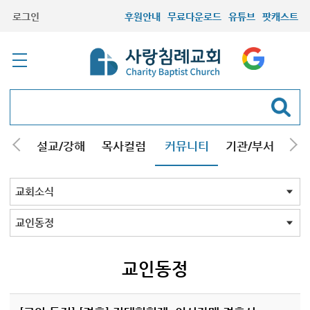
로그인
후원안내
무료다운로드
유튜브
팟캐스트
안내
설교/강해
목사컬럼
커뮤니티
기관/부서
선교
최근등록자료
자유게시판
교회소식
성도컬럼
새가족사진
새가족가이드
포토앨범
찬양쉼터
신앙도서
성경읽기퀴즈
기도부탁
교회소식 전체
공지
교인동정
교인동정