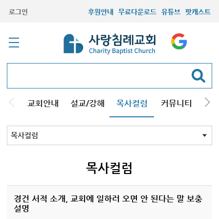
로그인
후원안내
무료다운로드
유튜브
팟캐스트
교회안내
설교/강해
목사컬럼
커뮤니티
기관
목사컬럼
목사컬럼
경건 서적 소개, 교회에 일하러 오면 안 된다는 말 보충
설명