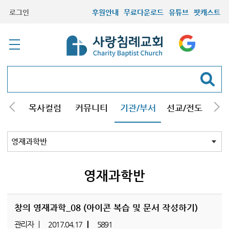
로그인
후원안내
무료다운로드
유튜브
팟캐스트
/강해
목사컬럼
커뮤니티
기관/부서
선교/전도
질문
교회학교
청년부
청장년부
형제모임
자매모임
기타모임
어르신모임
영재과학반
신학원
영재과학반
창의 영재과학_08 (아이콘 복습 및 문서 작성하기)
관리자
2017.04.17
5891