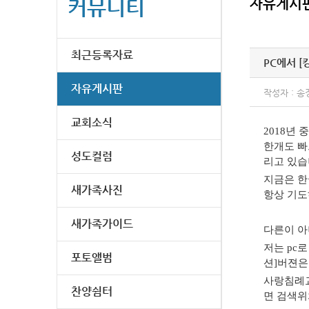
커뮤니티
자유게시
최근등록자료
PC에서 
자유게시판
작성자 : 송
교회소식
2018년
한개도 빠
성도컬럼
리고 있습
지금은 한
새가족사진
항상 기
새가족가이드
다른이 
저는 pc
포토앨범
션]버젼은
사랑침례교
찬양쉼터
면 검색위