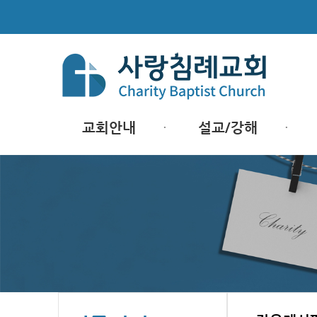
교회안내
설교/강해