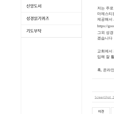
신앙도서
저는 주로 
마제스티판
성경읽기퀴즈
제공해서 
https:/
기도부탁
그외 성경
겠습니다
교회에서 
입해 잘 
혹, 온라
ScreenShot_
이전