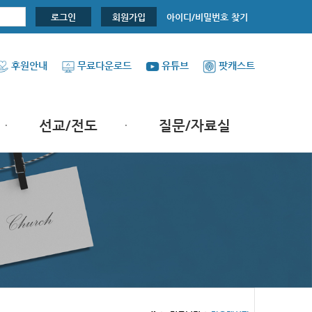
아이디/비밀번호 찾기
로그인
회원가입
후원안내
무료다운로드
유튜브
팟캐스트
선교/전도
질문/자료실