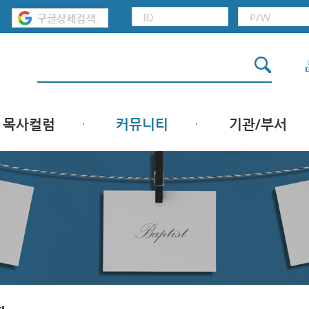
목사컬럼
커뮤니티
기관/부서