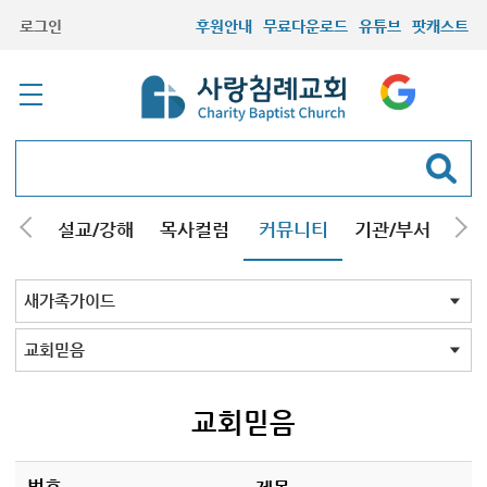
로그인
후원안내
무료다운로드
유튜브
팟캐스트
안내
설교/강해
목사컬럼
커뮤니티
기관/부서
선교
최근등록자료
자유게시판
교회소식
성도컬럼
새가족사진
새가족가이드
포토앨범
찬양쉼터
신앙도서
성경읽기퀴즈
기도부탁
새가족가이드 전체
필수기사
필수강해 40선
교회믿음
새신자교육
교회믿음
번호