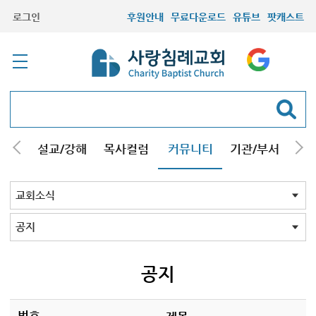
로그인
후원안내
무료다운로드
유튜브
팟캐스트
안내
설교/강해
목사컬럼
커뮤니티
기관/부서
선교
최근등록자료
자유게시판
교회소식
성도컬럼
새가족사진
새가족가이드
포토앨범
찬양쉼터
신앙도서
성경읽기퀴즈
기도부탁
교회소식 전체
공지
교인동정
공지
번호