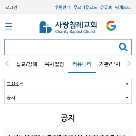
로그인
후원안내
무료다운로드
유튜브
팟캐스트
안내
설교/강해
목사컬럼
커뮤니티
기관/부서
선교
최근등록자료
자유게시판
교회소식
성도컬럼
새가족사진
새가족가이드
포토앨범
찬양쉼터
신앙도서
성경읽기퀴즈
기도부탁
교회소식 전체
공지
교인동정
공지