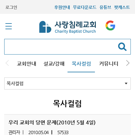
로그인
후원안내
무료다운로드
유튜브
팟캐스트
교회안내
설교/강해
목사컬럼
커뮤니티
기관
목사컬럼
목사컬럼
우리 교회의 당면 문제(2010년 5월 4일)
관리자
2010.05.04
57533