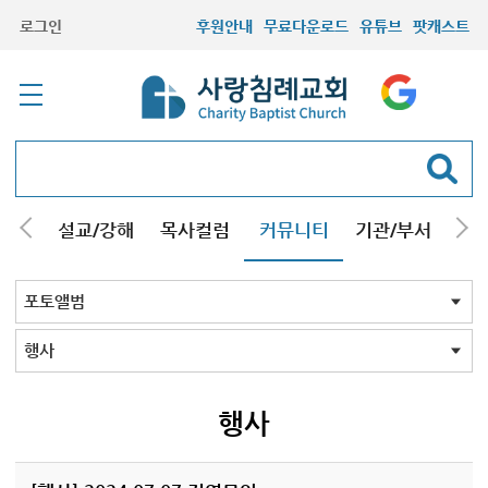
로그인
후원안내
무료다운로드
유튜브
팟캐스트
안내
설교/강해
목사컬럼
커뮤니티
기관/부서
선교
최근등록자료
자유게시판
교회소식
성도컬럼
새가족사진
새가족가이드
포토앨범
찬양쉼터
신앙도서
성경읽기퀴즈
기도부탁
포토앨범 전체
목회자
주일학교
중고등부
청장년부
형제모임
자매모임
가족
행사
교회모습
기타앨범
행사