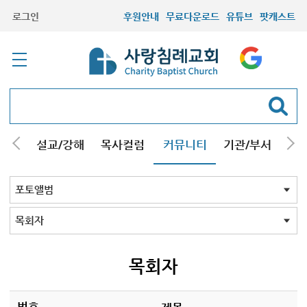
로그인
후원안내
무료다운로드
유튜브
팟캐스트
안내
설교/강해
목사컬럼
커뮤니티
기관/부서
선교
최근등록자료
자유게시판
교회소식
성도컬럼
새가족사진
새가족가이드
포토앨범
찬양쉼터
신앙도서
성경읽기퀴즈
기도부탁
포토앨범 전체
목회자
주일학교
중고등부
청장년부
형제모임
자매모임
가족
행사
교회모습
기타앨범
목회자
번호