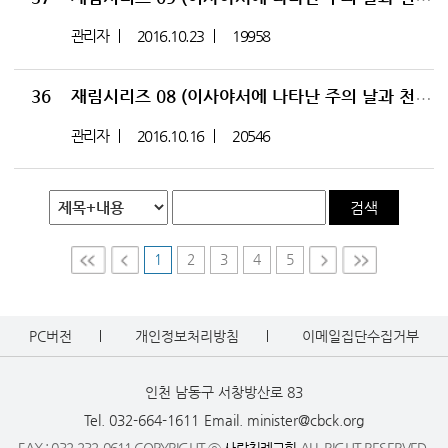
관리자
2016.10.23
19958
36
재림시리즈 08 (이사야서에 나타난 주의 날과 천년왕국 01) (사 2: 1~5)
관리자
2016.10.16
20546
검색
1
2
3
4
5
First
Prev
Nex
Last
t
PC버전
개인정보처리방침
이메일집단수집거부
인천 남동구 서창방산로 83
Tel. 032-664-1611
Email. minister@cbck.org
FAX : 032-232-0611 COPYRIGHT ⓒ
사랑침례교회
ALL RIGHT RESERVED.