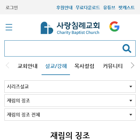
로그인
후원안내
무료다운로드
유튜브
팟캐스트
교회안내
설교/강해
목사컬럼
커뮤니티
기관
주일설교
성경강해
시리즈설교
기타방송
시리즈설교 전체
구원
결혼
교회의믿음
그리스도인
성막
조직신학
설교와설교자
성경바로보기
성경Q&A
킹제임스성경
재림의 징조
창조진화
천주교
주님의교회계획
하나님의뜻알기
하나님의일꾼과섬김
크리스천기초
성경교리
회원필수
세계관국가관
주요예언
음악
성경과정치
설교코칭
사도바울탐구
성화
재림과 휴거
칼빈주의
양심
개역성경 분석
개역성경 분석 2023
그레이트 리셋
뉴에이지
13가지 구원의 언어
존 맥아더 목사의 예배
신약 시대 교회사
재림의 징조 전체
재림
은사운동
뉴에이지
재림의 징조