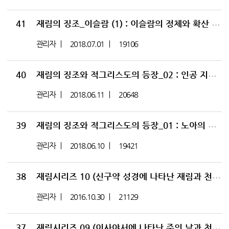
41
재림의 징조_이슬람 (1) : 이슬람의 정체와 확산 그리고 위험성
관리자
2018.07.01
19106
40
재림의 징조와 적그리스도의 등장_02 : 인공 지능 얼굴 안면 인식을 통한 적그리스도 빅브라더의 철권 통치
관리자
2018.06.11
20648
39
재림의 징조와 적그리스도의 등장_01 : 노아의 시대 유전자 변형과 인간 복제 그리고 동성애
관리자
2018.06.10
19421
38
재림시리즈 10 (신구약 성경에 나타난 재림과 천년왕국 총정리) (고전 1:18~25)
관리자
2016.10.30
21129
37
재림시리즈 09 (이사야서에 나타난 주의 날과 천년왕국 02) (사 65:17~25)