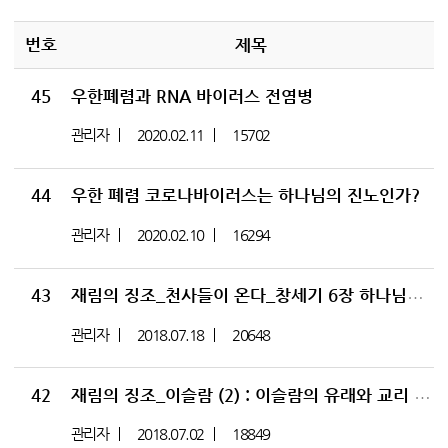
번호
제목
45
우한폐렴과 RNA 바이러스 전염병
관리자
2020.02.11
15702
44
우한 폐렴 코로나바이러스는 하나님의 진노인가?
관리자
2020.02.10
16294
43
재림의 징조_천사들이 온다_창세기 6장 하나님의 아들들의 정체
관리자
2018.07.18
20648
42
재림의 징조_이슬람 (2) : 이슬람의 유래와 교리 그리고 위험성, 예맨 난민
관리자
2018.07.02
18849