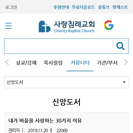
로그인
후원안내
무료다운로드
유튜브
팟캐스트
안내
설교/강해
목사컬럼
커뮤니티
기관/부서
선교
최근등록자료
자유게시판
교회소식
성도컬럼
새가족사진
새가족가이드
포토앨범
찬양쉼터
신앙도서
성경읽기퀴즈
기도부탁
신앙도서
내가 바울을 사랑하는 30가지 이유
관리자
2019.11.20
22069