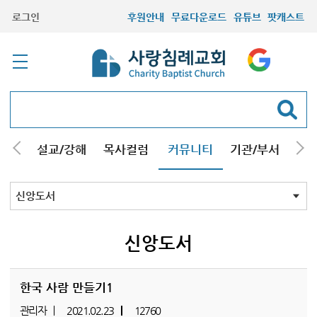
로그인
후원안내
무료다운로드
유튜브
팟캐스트
안내
설교/강해
목사컬럼
커뮤니티
기관/부서
선교
최근등록자료
자유게시판
교회소식
성도컬럼
새가족사진
새가족가이드
포토앨범
찬양쉼터
신앙도서
성경읽기퀴즈
기도부탁
신앙도서
한국 사람 만들기1
관리자
2021.02.23
12760