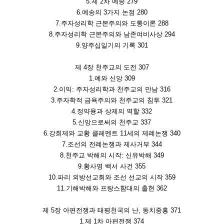
5.제 2차 예송 279
6.예송의 3가지 논점 280
7.주자성리학 근본주의와 도통이론 288
8.주자성리학 근본주의와 남존여비사상 294
9.양주십일기의 기록 301
제 4장 천주교의 도전 307
1.예와 신앙 309
2.이익: 주자성리학과 천주교의 만남 316
3.주자학적 금욕주의와 천주교의 침투 321
4.정약용과 상제의 역할 332
5.신앙으로써의 천주교 337
6.강희제와 교황 클레멘트 11세의 제례논쟁 340
7.조선의 전례논쟁과 제사거부 344
8.천주교 박해의 시작: 신유박해 349
9.황사영 백서 사건 355
10.파리 외방선교회와 조선 선교의 시작 359
11.기해박해와 프랑스함대의 출현 362
제 5장 아편전쟁과 태평천국의 난, 동치중흥 371
1.제 1차 아편전쟁 374