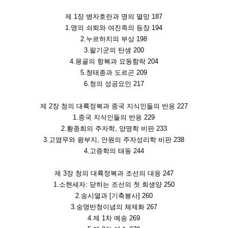
제 1장 병자호란과 명의 멸망 187
1.명의 쇠퇴와 여진족의 등장 194
2.누르하치의 부상 198
3.팔기군의 탄생 200
4.몽골의 항복과 요동함락 204
5.청태종과 도르곤 209
6.청의 성공요인 217
제 2장 청의 대륙정복과 중국 지식인들의 반응 227
1.중국 지식인들의 반응 229
2.황종희의 주자학, 양명학 비판 233
3.고염무와 왕부지, 안원의 주자성리학 비판 238
4.고증학의 태동 244
제 3장 청의 대륙정복과 조선의 대응 247
1.소현세자: 닫히는 조선의 첫 희생양 250
2.송시열과 [기축봉사] 260
3.숭명반청이념의 체제화 267
4.제 1차 예송 269