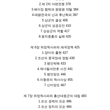
2.제 2차 아편전쟁 379
3.베이징 함락과 원명원 약탈 384
4.태평천국의 난과 후난학파 397
5.상군의 결성 406
6.상군의 성공요인 410
7.상승군의 역할 417
8.동치중흥의 실패 420
제 6장 위정척사파와 쇄국정책 425
1.양이의 출현 427
2.조선의 중국정세 정탐 430
3.병인박해 433
4.제너럴셔먼호 사건 441
5.병인양요 446
6.이항로의 척사사상 455
7.신미양요 467
제 7장 위정척사파와 흥선대원군의 대립 483
1.조선 경제의 모순 486
2.조선 정치의 모순 494