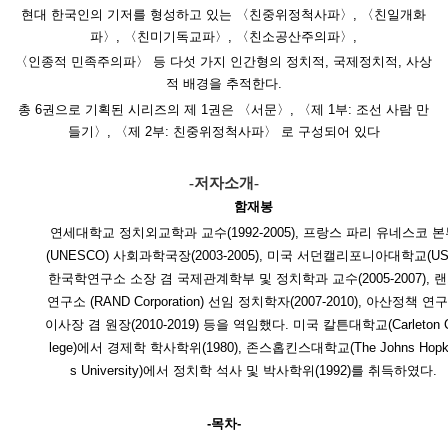
현대 한국인의 기저를 형성하고 있는 〈친중위정척사파〉, 〈친일개화
파〉, 〈친미기독교파〉, 〈친소공산주의파〉,
〈인종적 민족주의파〉 등 다섯 가지 인간형의 정치적, 국제정치적, 사상
적 배경을 추적한다.
총 6권으로 기획된 시리즈의 제 1권은 〈서문〉, 〈제 1부: 조선 사람 만
들기〉, 〈제 2부: 친중위정척사파〉 로 구성되어 있다
-저자소개-
함재봉
연세대학교 정치외교학과 교수(1992-2005), 프랑스 파리 유네스코 
(
UNESCO
) 사회과학국장(2003-2005), 미국 서던캘리포니아대학교(
U
한국학연구소 소장 겸 국제관계학부 및 정치학과 교수(2005-2007), 
연구소 (
RAND
Corporation
) 선임 정치학자(2007-2010), 아산정책 연
이사장 겸 원장(2010-2019) 등을 역임했다. 미국 칼튼대학교(
Carleton
lege
)에서 경제학 학사학위(1980), 존스홉킨스대학교(
The
Johns
Hopk
s
University
)에서 정치학 석사 및 박사학위(1992)를 취득하였다.
-목차-