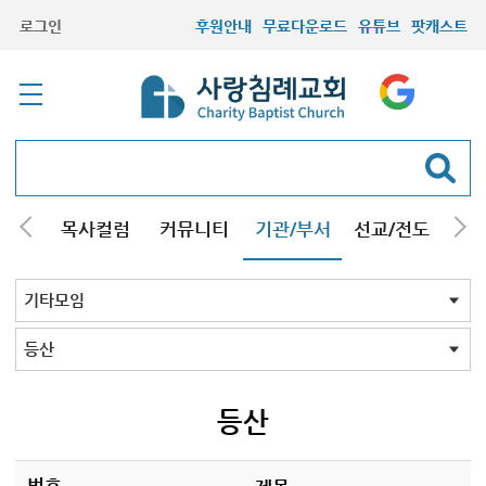
로그인
후원안내
무료다운로드
유튜브
팟캐스트
/강해
목사컬럼
커뮤니티
기관/부서
선교/전도
질문
교회학교
청년부
청장년부
형제모임
자매모임
기타모임
어르신모임
영재과학반
신학원
기타모임 전체
시흥/안산/광명지역
콰이어
축구
등산
영어찬송
기타
등산
번호