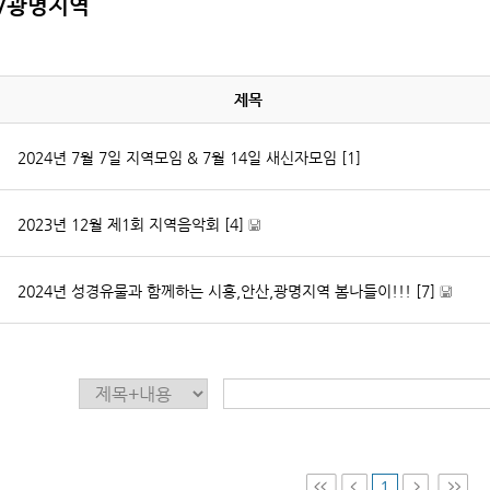
/광명지역
제목
2024년 7월 7일 지역모임 & 7월 14일 새신자모임
[1]
2023년 12월 제1회 지역음악회
[4]
[
파
2024년 성경유물과 함께하는 시흥,안산,광명지역 봄나들이!!!
[7]
일
자
[
료
파
]
일
자
료
]
1