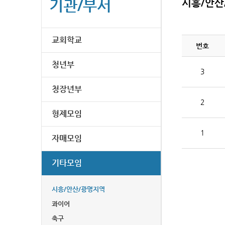
기관/부서
시흥/안산
교회학교
번호
청년부
3
청장년부
2
형제모임
1
자매모임
기타모임
시흥/안산/광명지역
콰이어
축구