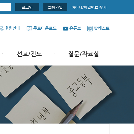
아이디/비밀번호 찾기
로그인
회원가입
후원안내
무료다운로드
유튜브
팟캐스트
선교/전도
질문/자료실