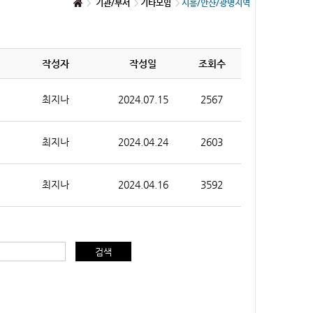
기관/부서
기타모임
시흥/안산/광명지역
작성자
작성일
조회수
최지나
2024.07.15
2567
최지나
2024.04.24
2603
최지나
2024.04.16
3592
검색