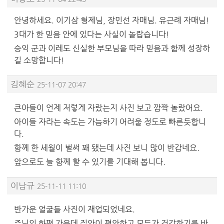
안녕하세요. 이기삼 형제님, 장민선 자매님. 유근례 자매님!
3대가 한 믿음 안에 있다는 사실이 놀랍습니다!
승익 군과 이레도 신실한 부모님을 따라 믿음과 함께 성장하
길 소망합니다!
김혜순
25-11-07 20:47
큰아들이 언제 저렇게 자랐는지 사진 보고 깜짝 놀랐어요.
아이들 자라는 속도는 가늠하기 어려울 정도로 빠른듯합니
다.
함께 한 세월이 벌써 꽤 됐는데 사진 보니 많이 반갑네요.
앞으로도 늘 함께 할 수 있기를 기대해 봅니다.
이남규
25-11-11 11:10
반가운 얼굴들 사진이 재업되었네요.
주님의 화평 가운데 집안이 평안하고 모두가 건강하기를 바