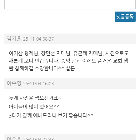
댓글등록
김지훈
25-11-04 08:37
이기삼 형제님, 장민선 자매님, 유근례 자매님, 사진으로도
새롭게 보니 반갑습니다. 승익 군과 이레도 즐거운 교회 생
활 함께하길 소망합니다^^ 샬롬
이수영
25-11-04 16:03
늦게 사진을 찍으신거죠~
아이들이 많이 컸어요^^
3대가 함께 예배드리니 보기 좋습니다^^
이승호
25-11-04 22:43