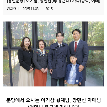
[용인분당]
이기삼, 장민선(母 유근례) 가족(승익, 이레)
관리자
2025.11.03
3015
분당에서 오시는 이기삼 형제님, 장민선 자매님