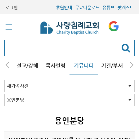
로그인
후원안내
무료다운로드
유튜브
팟캐스트
안내
설교/강해
목사컬럼
커뮤니티
기관/부서
선교
최근등록자료
자유게시판
교회소식
성도컬럼
새가족사진
새가족가이드
포토앨범
찬양쉼터
신앙도서
성경읽기퀴즈
기도부탁
새가족사진 전체
인천
김포/청라
구리남양주
부평부천
서울
시흥안산광명
용인분당
의왕수원
고양/파주
일산
먼곳
기타사진
용인분당