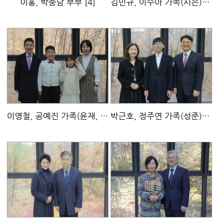
이홍, 박중남 부부
[4]
김민규, 이수아 가족(시은)
[5]
이영철, 공예진 가족(윤재, 재경)
[4]
박근호, 정주연 가족(성준)
[5]