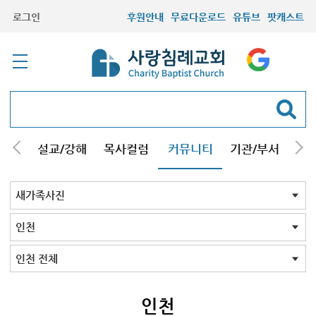
로그인
후원안내
무료다운로드
유튜브
팟캐스트
안내
설교/강해
목사컬럼
커뮤니티
기관/부서
선교
최근등록자료
자유게시판
교회소식
성도컬럼
새가족사진
새가족가이드
포토앨범
찬양쉼터
신앙도서
성경읽기퀴즈
기도부탁
새가족사진 전체
인천
김포/청라
구리남양주
부평부천
서울
시흥안산광명
용인분당
의왕수원
고양/파주
일산
먼곳
기타사진
인천 전체
연수구중구
남동구미추홀구
인천