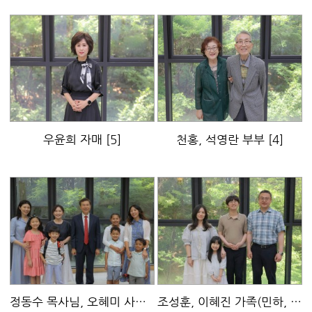
우윤희 자매
[5]
천홍, 석영란 부부
[4]
정동수 목사님, 오혜미 사모님 가족(베스, 에스더)
[4]
조성훈, 이혜진 가족(민하, 윤서)