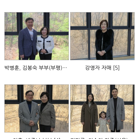
박병훈, 김봉숙 부부(부평)
[5]
강영자 자매
[5]