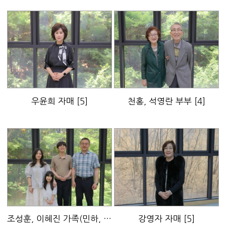
우윤희 자매
[5]
천홍, 석영란 부부
[4]
조성훈, 이혜진 가족(민하, 윤서)
[8]
강영자 자매
[5]