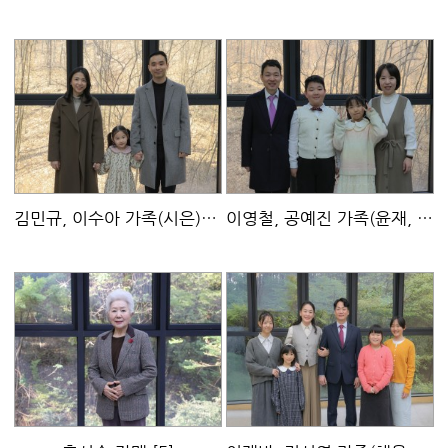
김민규, 이수아 가족(시은)
[5]
이영철, 공예진 가족(윤재, 재경)