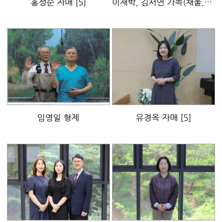
홍성순 자매
[5]
이재박, 김서연 가족(채울,소율,채윤,라감)
임영일 형제
유경옥 자매
[5]