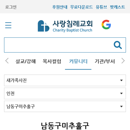
로그인
후원안내
무료다운로드
유튜브
팟캐스트
안내
설교/강해
목사컬럼
커뮤니티
기관/부서
선교
최근등록자료
자유게시판
교회소식
성도컬럼
새가족사진
새가족가이드
포토앨범
찬양쉼터
신앙도서
성경읽기퀴즈
기도부탁
새가족사진 전체
인천
김포/청라
구리남양주
부평부천
서울
시흥안산광명
용인분당
의왕수원
고양/파주
일산
먼곳
기타사진
인천 전체
연수구중구
남동구미추홀구
남동구미추홀구