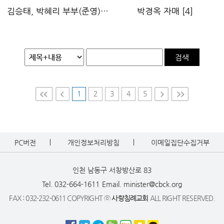
김승태, 박혜리 부부(준영)
[6]
박경옥 자매
[4]
검색
1
2
3
4
5
First
Prev
Nex
Last
t
PC버전
개인정보처리방침
이메일집단수집거부
인천 남동구 서창방산로 83
Tel. 032-664-1611
Email. minister@cbck.org
FAX : 032-232-0611 COPYRIGHT ⓒ
사랑침례교회
ALL RIGHT RESERVED.