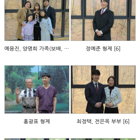
예응진, 양명희 가족(보배, 지혜, 수아)
정예준 형제
[5]
[6]
홍광표 형제
최정택, 전은옥 부부
[6]