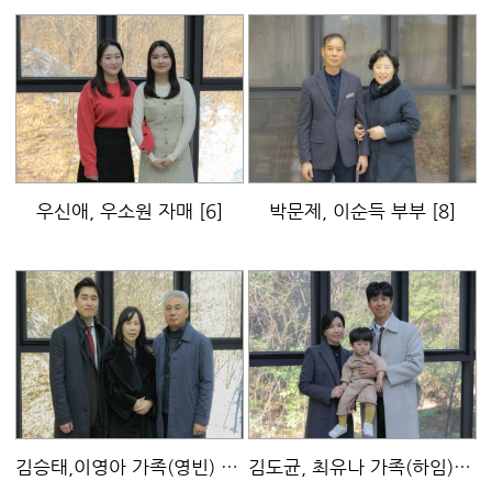
우신애, 우소원 자매
[6]
박문제, 이순득 부부
[8]
김승태,이영아 가족(영빈)
[10]
김도균, 최유나 가족(하임)
[6]