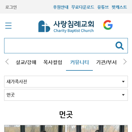
로그인
후원안내
무료다운로드
유튜브
팟캐스트
안내
설교/강해
목사컬럼
커뮤니티
기관/부서
선교
최근등록자료
자유게시판
교회소식
성도컬럼
새가족사진
새가족가이드
포토앨범
찬양쉼터
신앙도서
성경읽기퀴즈
기도부탁
새가족사진 전체
인천
김포/청라
구리남양주
부평부천
서울
시흥안산광명
용인분당
의왕수원
고양/파주
일산
먼곳
기타사진
먼곳