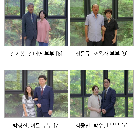
김기봉, 김태연 부부
[8]
성문규, 조옥자 부부
[9]
박형진, 이룻 부부
[7]
김종만, 박수현 부부
[7]