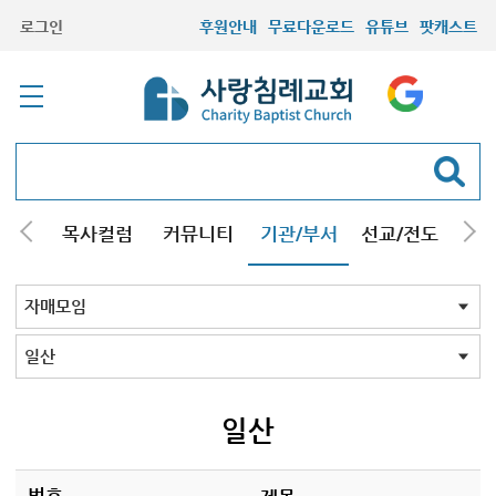
로그인
후원안내
무료다운로드
유튜브
팟캐스트
/강해
목사컬럼
커뮤니티
기관/부서
선교/전도
질문
교회학교
청년부
청장년부
형제모임
자매모임
기타모임
어르신모임
영재과학반
신학원
자매모임 전체
교회
구리남양주
일산
일산
번호