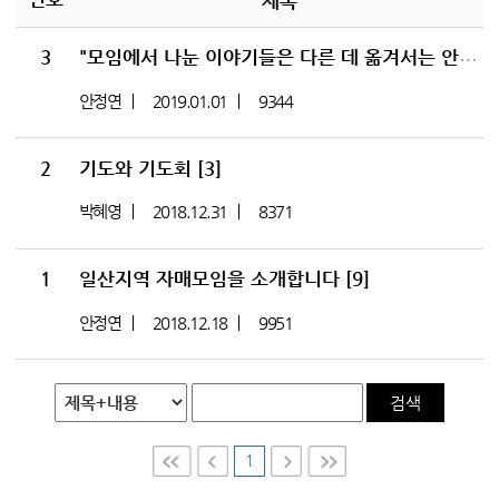
제목
3
"모임에서 나눈 이야기들은 다른 데 옮겨서는 안 된다"(일산지역 자매모임)
안정연
2019.01.01
9344
2
기도와 기도회
[3]
박혜영
2018.12.31
8371
1
일산지역 자매모임을 소개합니다
[9]
안정연
2018.12.18
9951
검색
1
First
Prev
Nex
Last